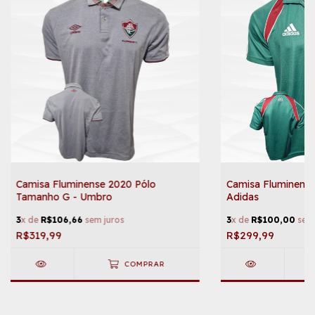
Camisa Fluminense 2020 Pólo
Camisa Fluminense
Tamanho G - Umbro
Adidas
3
x de
R$106,66
sem juros
3
x de
R$100,00
sem 
R$319,99
R$299,99
COMPRAR