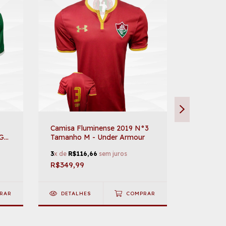
Camisa Fluminense 2019 N°3
Casaco F
 GG
Tamanho M - Under Armour
Tamanho 
3
x de
R$116,66
sem juros
3
x de
R$1
R$349,99
R$499,9
RAR
DETALHES
COMPRAR
DETAL