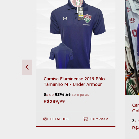
019 Na
Camisa Fluminense 2019 Pólo
- Under
Tamanho M - Under Armour
s
3
x de
R$96,66
sem juros
R$289,99
Ca
Gol
G 
COMPRAR
DETALHES
COMPRAR
3
x 
R$