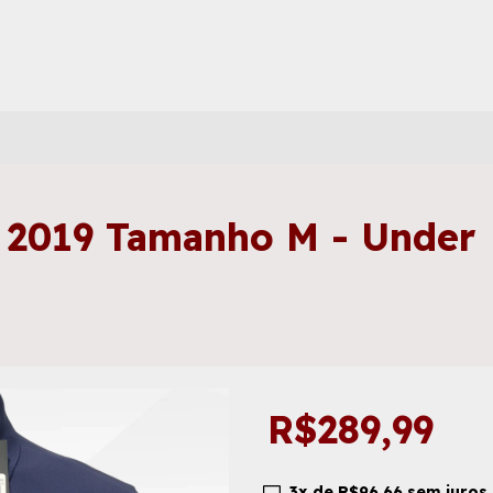
 2019 Tamanho M - Under
R$289,99
3
x de
R$96,66
sem juros