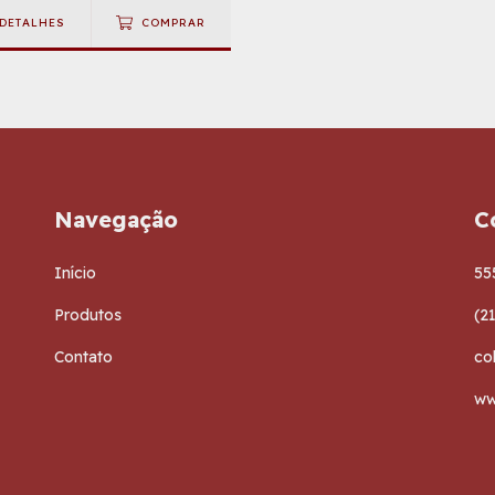
DETALHES
COMPRAR
Navegação
C
Início
55
Produtos
(2
Contato
co
ww