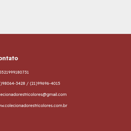
ontato
5521999180731
1)98064-3428 / (21)99696-4015
lecionadorestricolores@gmail.com
w.colecionadorestricolores.com.br