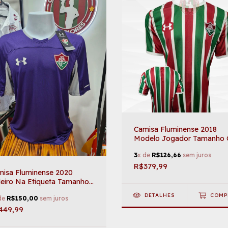
Camisa Fluminense 2018
Modelo Jogador Tamanho
- Under Armour
3
x de
R$126,66
sem juros
R$379,99
misa Fluminense 2020
eiro Na Etiqueta Tamanho
- Under Armour
DETALHES
COMP
de
R$150,00
sem juros
449,99