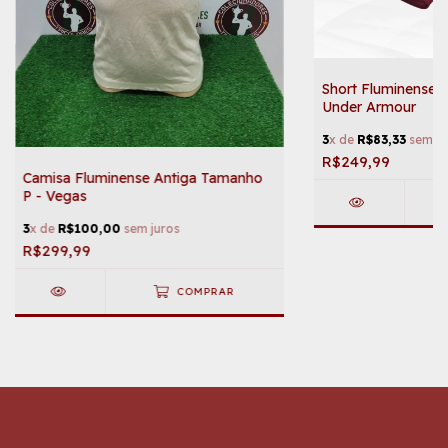
Short Fluminense
Under Armour
3
x de
R$83,33
sem ju
R$249,99
Camisa Fluminense Antiga Tamanho
P - Vegas
3
x de
R$100,00
sem juros
R$299,99
COMPRAR